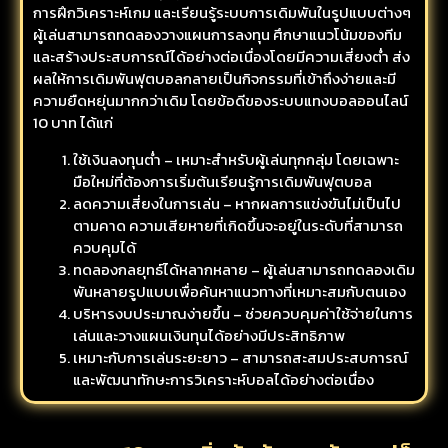
การฝึกวิเคราะห์เกม และเรียนรู้ระบบการเดิมพันในรูปแบบต่างๆ
ผู้เล่นสามารถทดลองวางแผนการลงทุน ศึกษาแนวโน้มของทีม
และสร้างประสบการณ์ได้อย่างต่อเนื่องโดยมีความเสี่ยงต่ำ ส่ง
ผลให้การเดิมพันฟุตบอลกลายเป็นกิจกรรมที่เข้าถึงง่ายและมี
ความยืดหยุ่นมากกว่าเดิม โดยข้อดีของระบบแทงบอลออนไลน์
10 บาท ได้แก่
ใช้เงินลงทุนต่ำ – เหมาะสำหรับผู้เล่นทุกกลุ่ม โดยเฉพาะ
มือใหม่ที่ต้องการเริ่มต้นเรียนรู้การเดิมพันฟุตบอล
ลดความเสี่ยงในการเล่น – หากผลการแข่งขันไม่เป็นไป
ตามคาด ความเสียหายที่เกิดขึ้นจะอยู่ในระดับที่สามารถ
ควบคุมได้
ทดลองกลยุทธ์ได้หลากหลาย – ผู้เล่นสามารถทดลองเดิม
พันหลายรูปแบบเพื่อค้นหาแนวทางที่เหมาะสมกับตนเอง
บริหารงบประมาณง่ายขึ้น – ช่วยควบคุมค่าใช้จ่ายในการ
เล่นและวางแผนเงินทุนได้อย่างมีประสิทธิภาพ
เหมาะกับการเล่นระยะยาว – สามารถสะสมประสบการณ์
และพัฒนาทักษะการวิเคราะห์บอลได้อย่างต่อเนื่อง