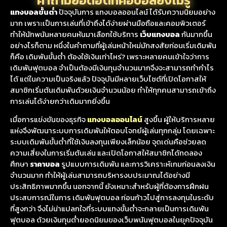
แทงบอลขั้นต่ำ
ปัจจุบันการ แทงบอลออนไลน์ ได้รับความนิยมอย่าง
มาก เพราะเป็นการเล่นที่เข้าถึงได้ง่ายผ่านมือถือและคอมพิวเตอร์
ทำให้นักพนันหลายคนหันมาเลือกใช้บริการ
เว็บแทงบอล
กันมากขึ้น
อย่างไรก็ตาม หนึ่งในคำถามที่ผู้เล่นหน้าใหม่มักสงสัยก่อนเริ่มเดิมพัน
ก็คือ เดิมพันขั้นต่ำ ต้องใช้เงินเท่าไหร่? เพราะหลายคนเข้าใจว่าการ
เดิมพันฟุตบอล จำเป็นต้องมีเงินทุนจำนวนมากจึงจะสามารถทำกำไร
ได้ แต่ในความเป็นจริงแล้ว ปัจจุบันมีหลายเว็บไซต์ที่เปิดโอกาสให้
สมาชิกเริ่มต้นเดิมพันด้วยเงินจำนวนน้อย ทำให้ทุกคนสามารถเข้าถึง
การเล่นได้ง่ายกว่าเดิมมากยิ่งขึ้น
เมื่อการแข่งขันของธุรกิจ
แทงบอลออนไลน์
สูงขึ้น ผู้ให้บริการหลาย
แห่งจึงพัฒนาระบบการเดิมพันให้ตอบโจทย์ผู้เล่นทุกกลุ่ม โดยเฉพาะ
ระบบเดิมพันขั้นต่ำที่ใช้เงินลงทุนเพียงเล็กน้อย จุดเด่นคือช่วยลด
ความเสี่ยงในการเริ่มต้นเล่น และเปิดโอกาสให้สมาชิกได้ทดลอง
ศึกษา
ราคาบอล
รูปแบบการเดิมพัน และการวิเคราะห์เกมก่อนลงเงิน
จำนวนมาก ทำให้ผู้เล่นสามารถบริหารงบประมาณได้อย่างมี
ประสิทธิภาพมากขึ้น นอกจากนี้ ยังเหมาะสำหรับผู้ที่ต้องการฝึกฝน
ประสบการณ์ในการ เดิมพันฟุตบอล ก่อนก้าวไปสู่การลงทุนในระดับ
ที่สูงกว่า จึงไม่น่าแปลกใจที่ระบบแทงขั้นต่ำจะกลายเป็นการเดิมพัน
ฟุตบอล ด้วยเงินทุนต่ำยอดนิยมของเว็บพนันฟุตบอลในยุคปัจจุบัน