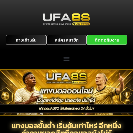
ทางเข้าเล่น
สมัครสมาชิก
ติดต่อทีมงาน
แทงบอลขั้นต่ำ เริ่มต้นเท่าไหร่ อีกหนึ่ง
คำถามยอดฮิตที่คอบอลยังไม่รู้