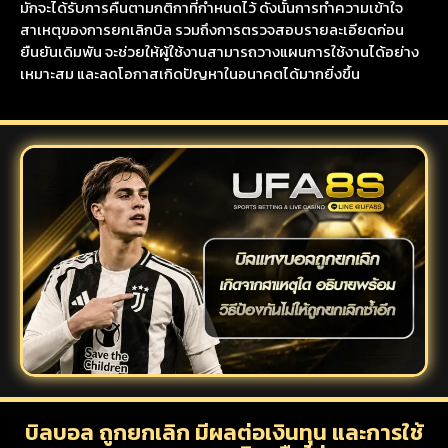
มักจะได้รับการคืนตามกติกาที่กำหนดไว้ ดังนั้นการทำความเข้าใจ
สาเหตุของการยกเลิกบิล รวมถึงการตรวจสอบรายละเอียดก่อน
ยืนยันเดิมพัน จะช่วยให้ผู้ใช้งานสามารถวางแผนการใช้งานได้อย่าง
เหมาะสม และลดโอกาสเกิดปัญหาในอนาคตได้มากยิ่งขึ้น
บิลบอล ถูกยกเลิก มีผลต่อเงินทุน และการใช้