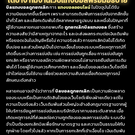
บิลแทงบอลถูกยกเลิก
การ
แทงบอลออนไลน์
ในปัจจุบันได้รับ
ความนิยมมากขึ้นเรื่อยๆ เพราะสามารถเดิมพันการแข่งขันจากลีกชั้น
นำทั่วโลก และเลือกเดิมพันได้หลากหลายรูปแบบ และหนึ่งในปัญหาที่
ผู้ใช้งานหลายคนอาจเคยพบคือ
ถูกยกเลิกบิลแทงบอล
ซึ่งสร้าง
ความสงสัยว่ามีสาเหตุมาจากอะไร และจะส่งผลกระทบต่อเงินเดิมพัน
หรือยอดเงินในบัญชีหรือไม่ ความจริงแล้ว การยกเลิกบิลไม่ได้เกิด
ขึ้นบ่อย และส่วนใหญ่เป็นไปตามเงื่อนไขของระบบหรือเหตุการณ์ที่
เกิดขึ้นระหว่างการแข่งขัน เช่น การแข่งขันถูกเลื่อน การแข่งขันถูก
ยกเลิก หรือราคาบอลมีความผิดพลาดจนไม่สามารถยืนยันการเดิม
พันได้ โดยผู้ใช้งานควรศึกษากติกา และเงื่อนไขของแต่ละเว็บไซต์ให้
เข้าใจก่อนเริ่มใช้งาน เพื่อช่วยลดความสับสนเมื่อเกิดเหตุการณ์
ลักษณะดังกล่าว
หลายคนอาจเข้าใจว่าการที่
บิลบอลถูกยกเลิก
เป็นความผิดพลาด
ของระบบหรือเป็นการตัดสินใจของเว็บไซต์เพียงฝ่ายเดียว แต่ใน
ความเป็นจริงแล้ว เว็บเดิมพันส่วนใหญ่จะอ้างอิงกฎมาตรฐานจากผู้
ให้บริการข้อมูลการแข่งขันและบริษัทรับราคาบอลระดับสากล เมื่อ
เกิดเหตุการณ์ที่ส่งผลต่อความถูกต้องของผลการแข่งขัน ระบบจึง
จำเป็นต้องยกเลิกบิลเพื่อรักษามาตรฐาน และความเป็นธรรมให้กับ
ทุกฝ่าย โดยทั่วไปแล้ว หากเป็นการยกเลิกที่เข้าเงื่อนไข เงินเดิมพัน