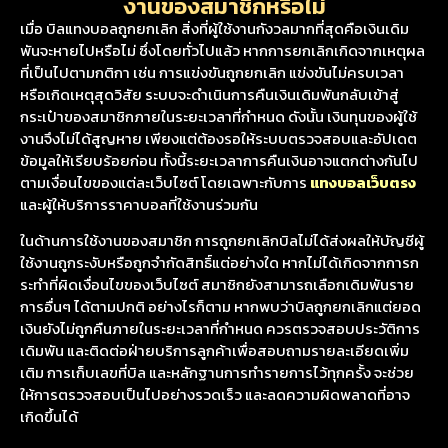
งานของสมาชิกหรือไม่
เมื่อ บิลแทงบอลถูกยกเลิก สิ่งที่ผู้ใช้งานกังวลมากที่สุดคือเงินเดิม
พันจะหายไปหรือไม่ ซึ่งโดยทั่วไปแล้ว หากการยกเลิกเกิดจากเหตุผล
ที่เป็นไปตามกติกา เช่น การแข่งขันถูกยกเลิก แข่งขันไม่ครบเวลา
หรือเกิดเหตุสุดวิสัย ระบบจะดำเนินการคืนเงินเดิมพันกลับเข้าสู่
กระเป๋าของสมาชิกภายในระยะเวลาที่กำหนด ดังนั้น เงินทุนของผู้ใช้
งานจึงไม่ได้สูญหาย เพียงแต่ต้องรอให้ระบบตรวจสอบและอัปเดต
ข้อมูลให้เรียบร้อยก่อน ทั้งนี้ระยะเวลาการคืนเงินอาจแตกต่างกันไป
ตามเงื่อนไขของแต่ละเว็บไซต์ โดยเฉพาะกับการ
แทงบอลเว็บตรง
และผู้ให้บริการราคาบอลที่ใช้งานร่วมกัน
ในด้านการใช้งานของสมาชิก การถูกยกเลิกบิลไม่ได้ส่งผลให้บัญชีผู้
ใช้งานถูกระงับหรือถูกจำกัดสิทธิ์แต่อย่างใด หากไม่ได้เกิดจากการก
ระทำที่ผิดเงื่อนไขของเว็บไซต์ สมาชิกยังสามารถเลือกเดิมพันราย
การอื่นๆ ได้ตามปกติ อย่างไรก็ตาม หากพบว่าบิลถูกยกเลิกแต่ยอด
เงินยังไม่ถูกคืนภายในระยะเวลาที่กำหนด ควรตรวจสอบประวัติการ
เดิมพัน และติดต่อฝ่ายบริการลูกค้าเพื่อสอบถามรายละเอียดเพิ่ม
เติม การเก็บเลขที่บิล และหลักฐานการทำรายการไว้ทุกครั้ง จะช่วย
ให้การตรวจสอบเป็นไปอย่างรวดเร็ว และลดความผิดพลาดที่อาจ
เกิดขึ้นได้